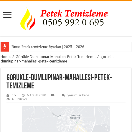
Bursa Petek temizleme fiyatları | 2025 – 2026
Home
/
Görükle Dumlupınar Mahallesi Petek Temizleme
/
gorukle-
dumlupinar-mahallesi-petek-temizleme
gorukle-dumlupinar-mahallesi-petek-
temizleme
gorukle-
drx
6 Aralık 2020
yorumlar kapalı
dumlupinar-
630 Views
mahallesi-
petek-
temizleme
için