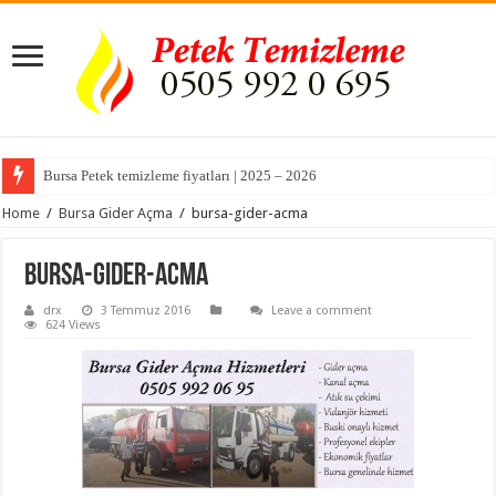
Bursa Petek temizleme fiyatları | 2025 – 2026
Home
/
Bursa Gider Açma
/
bursa-gider-acma
bursa-gider-acma
drx
3 Temmuz 2016
Leave a comment
624 Views