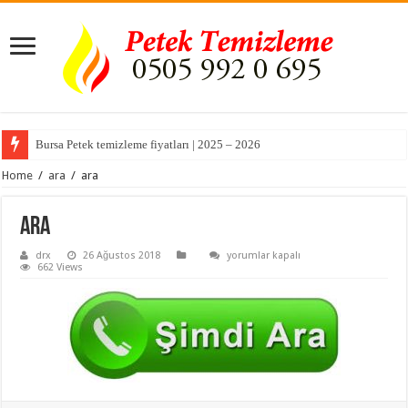
Bursa Petek temizleme fiyatları | 2025 – 2026
Home
/
ara
/
ara
ara
ara
drx
26 Ağustos 2018
yorumlar kapalı
için
662 Views