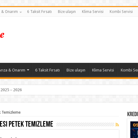
a & Onarım
6 Taksit Fırsatı
Bize ulaşın
Klima Servisi
Kombi Servisi
Arıza & Onarım
6 Taksit Fırsatı
Bize ulaşın
Klima Servisi
Kombi Ser
| 2025 – 2026
ek Temizleme
Kredi
esi Petek Temizleme