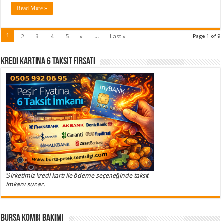
Read More »
1
2
3
4
5
»
...
Last »
Page 1 of 9
Kredi Kartına 6 Taksit Fırsatı
Şirketimiz kredi kartı ile ödeme seçeneğinde taksit
imkanı sunar.
Bursa Kombi Bakımı