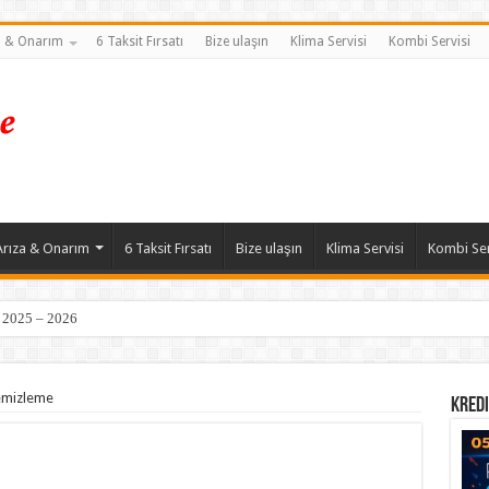
a & Onarım
6 Taksit Fırsatı
Bize ulaşın
Klima Servisi
Kombi Servisi
Arıza & Onarım
6 Taksit Fırsatı
Bize ulaşın
Klima Servisi
Kombi Ser
| 2025 – 2026
Servisi ve Petek Temizleme
temizleme
Kredi