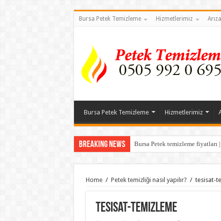
Bursa Petek Temizleme
Hizmetlerimiz
Arız
Bursa Petek Temizleme
Hizmetlerimiz
Breaking News
Bursa Petek temizleme fiyatları 
Bursa Akçalar Mahallesi Kombi 
Home
/
Petek temizliği nasıl yapılır?
/
tesisat-
tesisat-temizleme