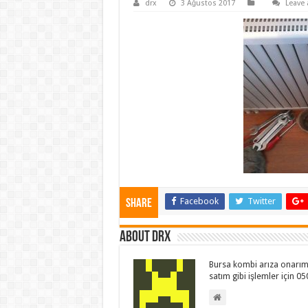
drx
3 Ağustos 2017
Leave
Facebook
Twitter
Share
About drx
Bursa kombi arıza onarım 
satım gibi işlemler için 0