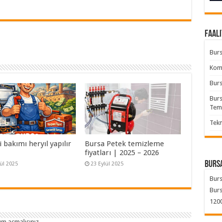
Faali
Burs
Komb
Burs
Burs
Tem
Tekn
bakımı heryıl yapılır
Bursa Petek temizleme
fiyatları | 2025 – 2026
Bursa
lül 2025
23 Eylül 2025
Burs
Burs
1200
um açmalısınız
.