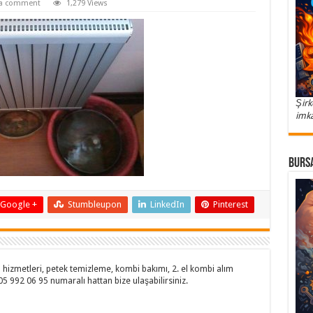
 a comment
1,279 Views
Şirk
imka
Bursa
Google +
Stumbleupon
LinkedIn
Pinterest
hizmetleri, petek temizleme, kombi bakımı, 2. el kombi alım
505 992 06 95 numaralı hattan bize ulaşabilirsiniz.