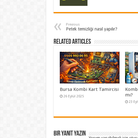
Previous
Petek temizliği nasıl yapılır?
Related Articles
Bursa Kombi Kart Tamircisi
Kombi 
mı?
26 Eylül 2025
23 Ey
Bir yanıt yazın
Yorum yapabilmek için
otur