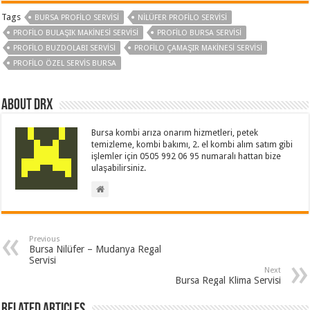
Tags
BURSA PROFILO SERVISI
NILÜFER PROFILO SERVISI
PROFILO BULAŞIK MAKINESI SERVISI
PROFILO BURSA SERVISI
PROFILO BUZDOLABI SERVISI
PROFILO ÇAMAŞIR MAKINESI SERVISI
PROFILO ÖZEL SERVIS BURSA
About drx
Bursa kombi arıza onarım hizmetleri, petek
temizleme, kombi bakımı, 2. el kombi alım satım gibi
işlemler için 0505 992 06 95 numaralı hattan bize
ulaşabilirsiniz.
Previous
Bursa Nilüfer – Mudanya Regal
Servisi
Next
Bursa Regal Klima Servisi
Related Articles