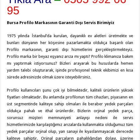
95
Bursa Profilo Markasının Garanti Dışı Servis Birimiyiz
1975 yılında İstanbul’da kurulan, dayanıklı ev aletleri üretmekte ve
bunları dünyanın her köşesine pazarlamakta oldukça başarılı olan
Profilo markasının, garanti dışı hizmetlerini gerçekleştirmekteyiz.
Profilo marka bir beyaz eşyanız arıza mı yaptı? Profilo klimanıza bakım
mı yaptırmak istiyorsunuz? Bizleri arayarak bu hususlarda hemen
yardım talebi oluşturarak, işinde profesyonel teknik ekibimizi en kısa
sürede adresinizde olmak üzere isteyebilirsiniz.
Profilo kullanıcıları şunu çok iyi bilmektedir, kaliteli ürünlerin yüksek
fiyatları olmaktadır. Bu anlamda profilonun tüm cihazları, piyasanın en
üst segmentinde kaliteye sahip olmaları ile beraber yedek parçaları
oldukça pahalı ve ithal ürünlerdir. Bizlerin orjinal yedek parça,
sorunsuz müşteri memnuniyeti anlayışı nedeni ile servis
hizmetlerimizde karşılaştığımız arızalarda kullanmakta olduğumuz tüm
yedek parçalar orjinal olup, yan sanayi ile kıyaslanmayacak derecede
kaliteye sahiptir. Orjinal parçaların pahalılığından dolayı, üzerine