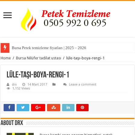
Bursa Petek temizleme fiyatları | 2025 – 2026
Home
/
Bursa Nilüfer tadilat ustası
/
lüle-taşı-boya-rengi-1
lüle-taşı-boya-rengi-1
drx
14 Mart 2017
Leave a comment
1,152 Views
About drx