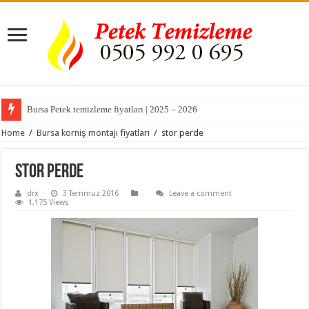
Bursa Petek temizleme fiyatları | 2025 – 2026
Home
/
Bursa korniş montajı fiyatları
/
stor perde
stor perde
drx
3 Temmuz 2016
Leave a comment
1,175 Views